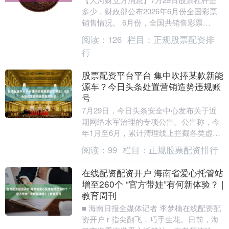
多少，财政部公布2026年6月份全国彩票
销售情况。 6月份，全国共销售彩票
759.78亿元，同比增加214.96亿元，增
阅读：
126
栏目：
正规股票配资排
长....
行
股票配资平台平台 集中吹捧某款新能
源车？今日头条处置营销造势违规账
号
7月29日，今日头条安全中心发布关于近
期网络水军治理的专项公告。公告称，今
年1月至6月，累计清理线上拦截各类虚假
刷量请求超1900亿次，处置刷量及垃圾注
阅读：
99
栏目：
正规股票配资排行
册相关账....
在线配资配资开户 海南省爱心托管站
增至260个 “官方带娃”有何新体验？ |
教育周刊
■ 海南日报全媒体记者 李梦楠在线配资配
资开户 r 指尖翻飞，巧手生花。日前，海