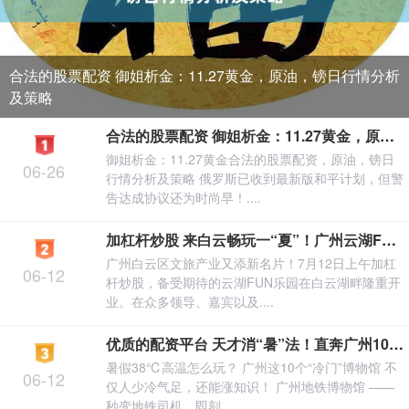
合法的股票配资 御姐析金：11.27黄金，原油，镑日行情分析
及策略
合法的股票配资 御姐析金：11.27黄金，原油，镑日行情分析及策略
御姐析金：11.27黄金合法的股票配资，原油，镑日
06-26
行情分析及策略 俄罗斯已收到最新版和平计划，但警
告达成协议还为时尚早！....
加杠杆炒股 来白云畅玩一“夏”！广州云湖FUN乐园开业
广州白云区文旅产业又添新名片！7月12日上午加杠
06-12
杆炒股，备受期待的云湖FUN乐园在白云湖畔隆重开
业。在众多领导、嘉宾以及....
优质的配资平台 天才消“暑”法！直奔广州10大冷门博物馆，学习纳凉两不误
暑假38℃高温怎么玩？ 广州这10个“冷门”博物馆 不
06-12
仅人少冷气足，还能涨知识！ 广州地铁博物馆 ——
秒变地铁司机，即刻....