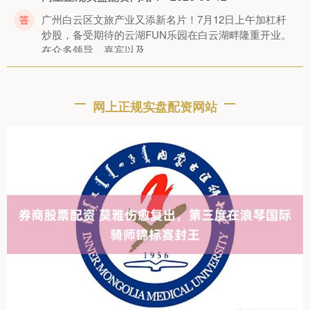
广州白云区文旅产业又添新名片！7月12日上午加杠杆
炒股，备受期待的云湖FUN乐园在白云湖畔隆重开业。
在众多领导、嘉宾以及
优质的配资平台 天才消“暑”法！直奔广州10大冷门博物馆，
学习纳凉两不误
网上正规实盘配资网站
网上正规实盘配资网站
：
2026-06-12
暑假38℃高温怎么玩？ 广州这10个“冷门”博物馆 不仅人
少冷气足，还能涨知识！ 广州地铁博物馆 ——秒变地铁
司机，即刻
股票配资流程 《人民日报》点赞！广府文化煲出“靓汤”→
网上正规实盘配资网站
：
2026-06-12
7月9日，《人民日报》在评论版刊登标题为《“老汤”出
新味更靓——写好人文经济学的大文章④》的评论，点
赞永庆坊下足微改造的