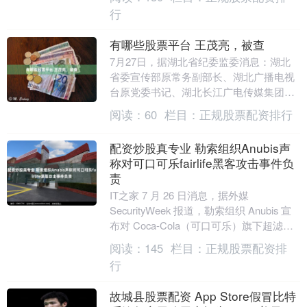
田晃大携带长达....
行
有哪些股票平台 王茂亮，被查
7月27日，据湖北省纪委监委消息：湖北
省委宣传部原常务副部长、湖北广播电视
台原党委书记、湖北长江广电传媒集团公
司原党委书记王茂亮涉嫌严重职务违法有
阅读：
60
栏目：
正规股票配资排行
哪些股票平台，....
配资炒股真专业 勒索组织Anubis声
称对可口可乐fairlife黑客攻击事件负
责
IT之家 7 月 26 日消息，据外媒
SecurityWeek 报道，勒索组织 Anubis 宣
布对 Coca-Cola（可口可乐）旗下超滤牛
奶业务 fair....
阅读：
145
栏目：
正规股票配资排
行
故城县股票配资 App Store假冒比特