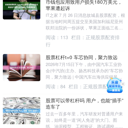
币钱包应用致用户损失180万美元，
苹果遭起诉
IT之家 7 月 26 日消息故城县股票配资，根
据当地时间周五提交至美国加利福尼亚州
联邦法院的一份诉状，苹果正面临三名用
户提起的新诉讼。这三名用户因下载了
阅读：
113
栏目：
正规股票配资排
Ap....
行
股票杠杆t+0 车芯协同，聚力致远
2026年7月15日下午，由中国汽车工业协
会(中汽协)主办、扬杰科技承办的“车芯协
同，聚力致远 | 中国汽车出海供应链风险
研讨会”在扬州成功举办。中汽协副秘书
阅读：
84
栏目：
正规股票配资排行
长....
股票可以带杠杆吗 用户，也能“插手”
造车了
过去一百多年里，汽车研发对普通用户来
说，始终是一道“闲人免进”的大门。图
纸、油泥模型、工程验证、路试调校……