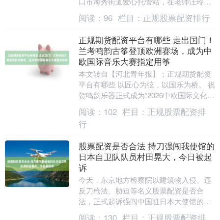
口市海秀街道爱心托管站，在老师汪玲的
指导下，孩子们用扭扭棒制作花卉。只见
阅读：
96
栏目：
正规股票配资排行
彩棒在他....
正规期货配资平台有哪些 走出国门！
兰考鸣韵古筝登顶欧洲赛场，成为中
欧国际音乐大赛指定用筝
本文转自【河北青年报】；正规期货配资
平台有哪些 以匠心为弦，以国乐为桥。 祝
贺鸣韵乐器正式成为“2026中欧国际文化交
流系列活动” 国风出海承办单位 兰考县鸣
阅读：
102
栏目：
正规股票配资排
韵....
行
股票配资是否合法 持刀强闯我使馆的
日本自卫队队员村田晃大，今日被起
诉
今天，东京地方检察院以建筑物入侵、违
反刀枪法、胁迫等名义股票配资是否合
法，正式起诉强闯中国驻日本大使馆的自
卫队队员村田晃大。 此前，3月24日，村
阅读：
130
栏目：
正规股票配资排