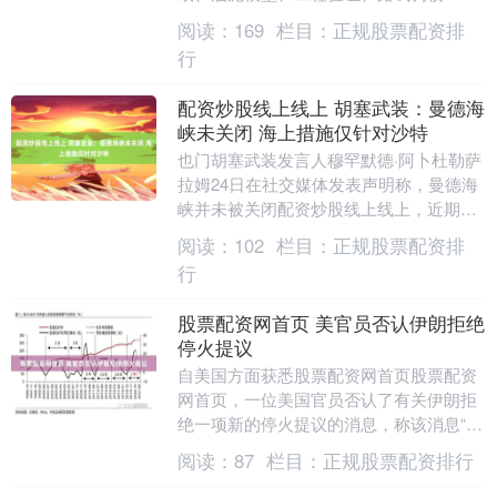
所有环节在封闭厂区内完成，由工程师和
阅读：
169
栏目：
正规股票配资排
设计师在内部闭环....
行
配资炒股线上线上 胡塞武装：曼德海
峡未关闭 海上措施仅针对沙特
也门胡塞武装发言人穆罕默德·阿卜杜勒萨
拉姆24日在社交媒体发表声明称，曼德海
峡并未被关闭配资炒股线上线上，近期宣
布的海上措施仅针对与沙特有关的航运。
阅读：
102
栏目：
正规股票配资排
声明说配资....
行
股票配资网首页 美官员否认伊朗拒绝
停火提议
自美国方面获悉股票配资网首页股票配资
网首页，一位美国官员否认了有关伊朗拒
绝一项新的停火提议的消息，称该消息“不
准确”。....
阅读：
87
栏目：
正规股票配资排行