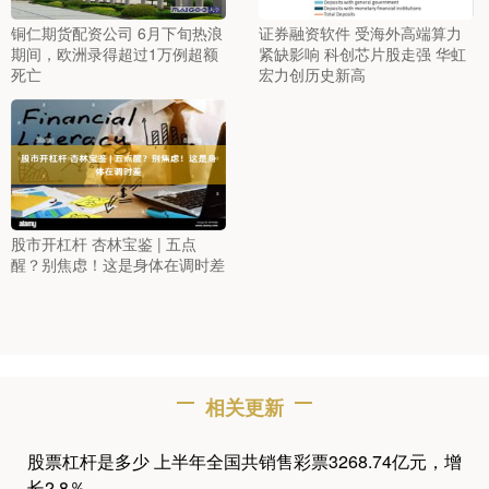
铜仁期货配资公司 6月下旬热浪
证券融资软件 受海外高端算力
期间，欧洲录得超过1万例超额
紧缺影响 科创芯片股走强 华虹
死亡
宏力创历史新高
股市开杠杆 杏林宝鉴 | 五点
醒？别焦虑！这是身体在调时差
相关更新
股票杠杆是多少 上半年全国共销售彩票3268.74亿元，增
长2.8％