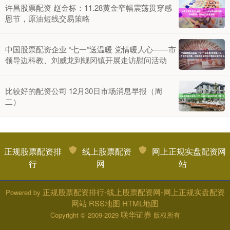
许昌股票配资 赵金标：11.28黄金窄幅震荡贯穿感
恩节，原油短线交易策略
中国股票配资企业 “七一”送温暖 党情暖人心——市
领导边科教、刘威龙到蚬冈镇开展走访慰问活动
比较好的配资公司 12月30日市场消息早报（周
二）
正规股票配资排
线上股票配资
网上正规实盘配资网
行
网
站
正规股票配资排行-线上股票配资网-网上正规实盘配资
Powered by
网站
RSS地图
HTML地图
联华证券
Copyright
© 2009-2029
版权所有