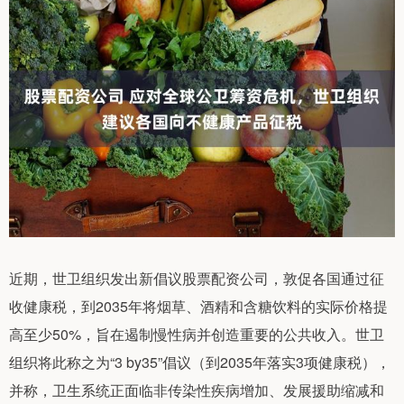
近期，世卫组织发出新倡议股票配资公司，敦促各国通过征
收健康税，到2035年将烟草、酒精和含糖饮料的实际价格提
高至少50%，旨在遏制慢性病并创造重要的公共收入。世卫
组织将此称之为“3 by35”倡议（到2035年落实3项健康税），
并称，卫生系统正面临非传染性疾病增加、发展援助缩减和