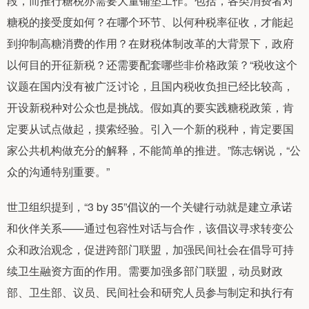
段，而推行糖税亦需要大量铺垫工作。包括，各类消费者对
糖税的接受度如何？在哪个环节、以何种税率征收，才能起
到抑制高糖消费的作用？在财税体制改革的大背景下，政府
以何目的开征新税？还需要配套哪些非价格政策？“税收这个
议题在国内没有被广泛讨论，且国内税收负担已经比较高，
开设新税种对公众也是挑战。假如真的要实践糖税政策，肯
定要从试点做起，摸索经验。引入一个新的税种，肯定要国
家公共机构做充分的解释，不能简单的推进。”陈志钢说，“公
众的沟通特别重要。”
世卫组织提到，“3 by 35”倡议的一个关键行动就是建立承诺
和伙伴关系——通过包容性对话与合作，该倡议寻求转变公
众和政治观念，促进跨部门联盟，加强民间社会在倡导可持
续卫生融资方面的作用。需要加强多部门联盟，动员财政
部、卫生部、议员、民间社会和研究人员参与制定和执行有