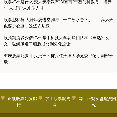
股票杠杆是什么 交大安泰发布“AI宣言”重塑商科教育，培养
·
“一人成军”未来型人才
股票型私募 大汗淋漓进空调房、一口冰水急下肚……高温天
·
也要护心脑，这些坑别踩
股指期货多少倍杠杆 华中科技大学郭峥团队在《自然》发
·
文：破解肠道干细胞成比例分化之谜
重庆股票配资 中央批准：梅兵任天津大学党委书记，副部长
·
级
正规股票配资排
线上股票配资
网上正规实盘配资网
行
网
站