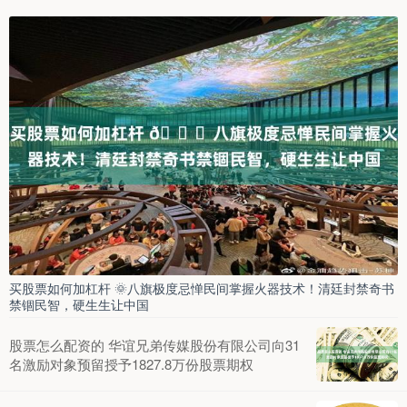
买股票如何加杠杆 🌞八旗极度忌惮民间掌握火器技术！清廷封禁奇书
禁锢民智，硬生生让中国
股票怎么配资的 华谊兄弟传媒股份有限公司向31
名激励对象预留授予1827.8万份股票期权