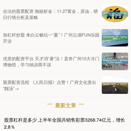
合法的股票配资 御姐析金：11.27黄金，原油，镑
日行情分析及策略
加杠杆炒股 来白云畅玩一“夏”！广州云湖FUN乐园
开业
优质的配资平台 天才消“暑”法！直奔广州10大冷门
博物馆，学习纳凉两不误
股票配资流程 《人民日报》点赞！广府文化煲出
“靓汤”→
最新文章
股票杠杆是多少 上半年全国共销售彩票3268.74亿元，增长
·
2.8％