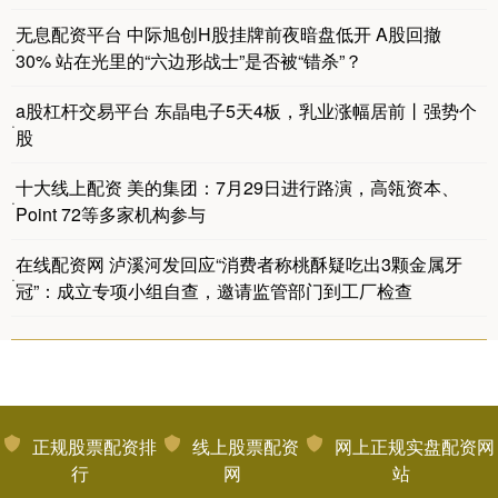
无息配资平台 中际旭创H股挂牌前夜暗盘低开 A股回撤
·
30% 站在光里的“六边形战士”是否被“错杀”？
a股杠杆交易平台 东晶电子5天4板，乳业涨幅居前丨强势个
·
股
十大线上配资 美的集团：7月29日进行路演，高瓴资本、
·
Point 72等多家机构参与
在线配资网 泸溪河发回应“消费者称桃酥疑吃出3颗金属牙
·
冠”：成立专项小组自查，邀请监管部门到工厂检查
正规股票配资排
线上股票配资
网上正规实盘配资网
行
网
站