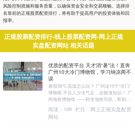
风险控制措施和服务质量，以确保资金安全和交易顺畅。选择排
名靠前的正规股票配资排行，将有助于提高用户的投资体验和回
报率。
正规股票配资排行-线上股票配资网-网上正规
实盘配资网站 相关话题
优质的配资平台 天才消“暑”法！直奔
广州10大冷门博物馆，学习纳凉两不
误
暑假38℃高温怎么玩？ 广州这10个“冷门”
博物馆 不仅人少冷气足，还能涨知识！ 广
州地铁博物馆 ——秒变地铁司机，即刻发
车！ 3层展区，10大主题站，38+活....
阅读：
199
栏目：
网上正规实盘配资
网站