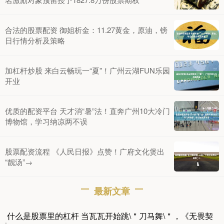
合法的股票配资 御姐析金：11.27黄金，原油，镑
日行情分析及策略
加杠杆炒股 来白云畅玩一“夏”！广州云湖FUN乐园
开业
优质的配资平台 天才消“暑”法！直奔广州10大冷门
博物馆，学习纳凉两不误
股票配资流程 《人民日报》点赞！广府文化煲出
“靓汤”→
最新文章
什么是股票里的杠杆 当瓦瓦开始跳\＂刀马舞\＂，《无畏契
·