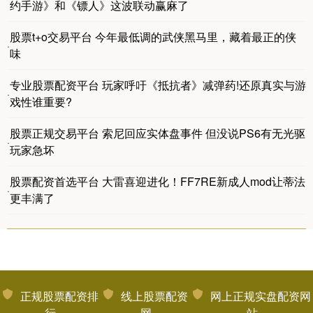
约手游》和《镖人》这波联动赢麻了
股票t+o交易平台 今年最低调的武侠黑马里，藏着最正的侠
·
味
专业股票配资平台 玩家呼吁《抵抗者》减弹药!还原真实与游
·
戏性谁重要?
股票正规交易平台 索尼回应实体盘事件 但没说PS6有无光驱
·
玩家急坏
股票配资首选平台 大雷喜迎进化！FF7RE新成人mod让蒂法
·
更丰满了
正规股票配资排
线上股票配资
网上正规实盘配资网
行
网
站