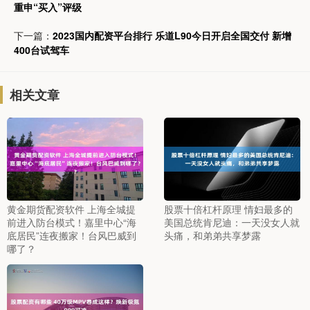
重申“买入”评级
下一篇：
2023国内配资平台排行 乐道L90今日开启全国交付 新增
400台试驾车
相关文章
黄金期货配资软件 上海全城提
股票十倍杠杆原理 情妇最多的
前进入防台模式！嘉里中心“海
美国总统肯尼迪：一天没女人就
底居民”连夜搬家！台风巴威到
头痛，和弟弟共享梦露
哪了？