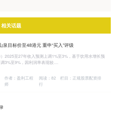
 相关话题
泉目标价至48港元 重申“买入”评级
）2025至27年收入预测上调1%至3%，基于饮用水增长预
3%至9%，因利润率表现较....
作者：盈利工程
阅读：
82
栏目：
正规股票配资排
师
行
记录