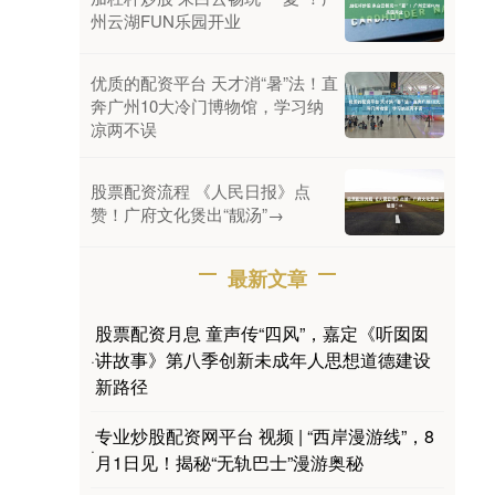
州云湖FUN乐园开业
优质的配资平台 天才消“暑”法！直
奔广州10大冷门博物馆，学习纳
凉两不误
股票配资流程 《人民日报》点
赞！广府文化煲出“靓汤”→
最新文章
股票配资月息 童声传“四风”，嘉定《听囡囡
讲故事》第八季创新未成年人思想道德建设
·
新路径
专业炒股配资网平台 视频 | “西岸漫游线”，8
·
月1日见！揭秘“无轨巴士”漫游奥秘