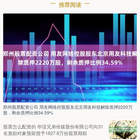
推荐阅读
郑州股票配资公司 用友网络控股股东北京用友科技解除质押2220万
股，剩余质押比例34.59%
股票怎么配资的 华谊兄弟传媒股份有限公司向31
名激励对象预留授予1827.8万份股票期权