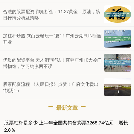
合法的股票配资 御姐析金：11.27黄金，原油，镑
日行情分析及策略
加杠杆炒股 来白云畅玩一“夏”！广州云湖FUN乐园
开业
优质的配资平台 天才消“暑”法！直奔广州10大冷门
博物馆，学习纳凉两不误
股票配资流程 《人民日报》点赞！广府文化煲出
“靓汤”→
最新文章
股票杠杆是多少 上半年全国共销售彩票3268.74亿元，增长
·
2.8％