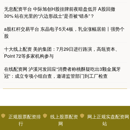
无息配资平台 中际旭创H股挂牌前夜暗盘低开 A股回撤
·
30% 站在光里的“六边形战士”是否被“错杀”？
a股杠杆交易平台 东晶电子5天4板，乳业涨幅居前丨强势个
·
股
十大线上配资 美的集团：7月29日进行路演，高瓴资本、
·
Point 72等多家机构参与
在线配资网 泸溪河发回应“消费者称桃酥疑吃出3颗金属牙
·
冠”：成立专项小组自查，邀请监管部门到工厂检查
正规股票配资排
线上股票配资
网上正规实盘配资网
行
网
站