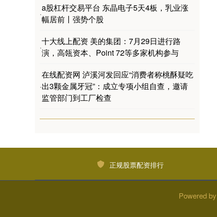
a股杠杆交易平台 东晶电子5天4板，乳业涨
·
幅居前丨强势个股
十大线上配资 美的集团：7月29日进行路
·
演，高瓴资本、Point 72等多家机构参与
在线配资网 泸溪河发回应“消费者称桃酥疑吃
出3颗金属牙冠”：成立专项小组自查，邀请
·
监管部门到工厂检查
正规股票配资排行
Powered b