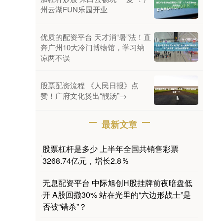
州云湖FUN乐园开业
优质的配资平台 天才消“暑”法！直
奔广州10大冷门博物馆，学习纳
凉两不误
股票配资流程 《人民日报》点
赞！广府文化煲出“靓汤”→
最新文章
股票杠杆是多少 上半年全国共销售彩票
·
3268.74亿元，增长2.8％
无息配资平台 中际旭创H股挂牌前夜暗盘低
开 A股回撤30% 站在光里的“六边形战士”是
·
否被“错杀”？